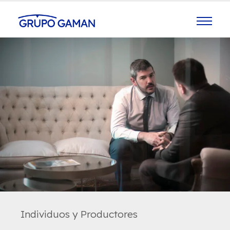
Quienes Somos
Seguros
Prevención
Salud
Soluciones
Contacto
Sumate
Noticias
Oficinas
Individuos y Productores