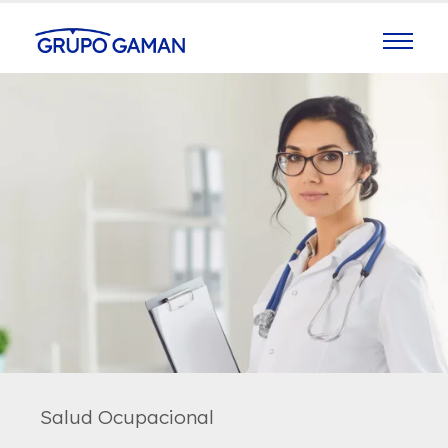
Quienes Somos
Seguros
Prevención
Salud
Soluciones
Contacto
Sumate
Noticias
Oficinas
Salud Ocupacional