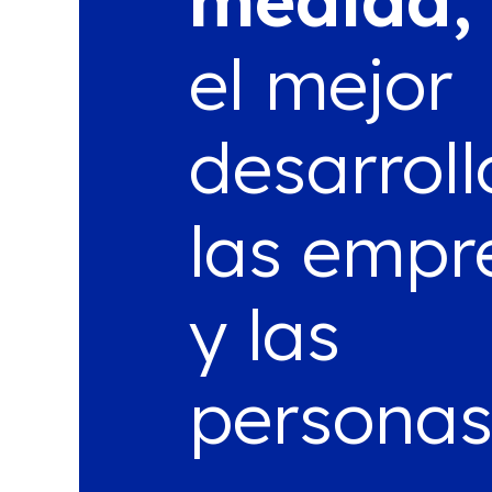
medida,
el mejor
desarroll
las empr
y las
personas