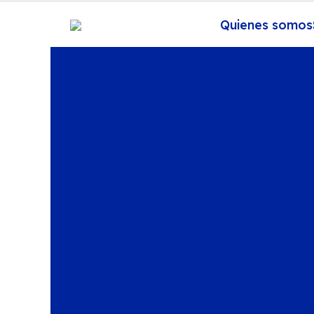
Quienes somos